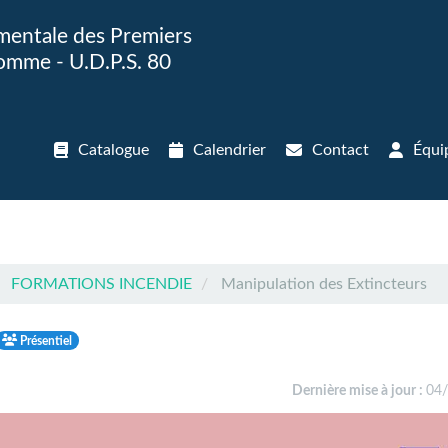
entale des Premiers
omme - U.D.P.S. 80
Catalogue
Calendrier
Contact
Équi
FORMATIONS INCENDIE
Manipulation des Extincteurs
Présentiel
Dernière mise à jour :
04