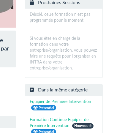
Prochaines Sessions
Désolé, cette formation n'est pas
programmée pour le moment.
Si vous êtes en charge de la
ce
formation dans votre
 par
entreprise/organisation, vous pouvez
faire une requête pour l'organiser en
INTRA dans votre
entreprise/organisation.
Dans la même catégorie
Equipier de Première Intervention
Présentiel
Formation Continue Equipier de
Première Intervention
Nouveauté
Présentiel