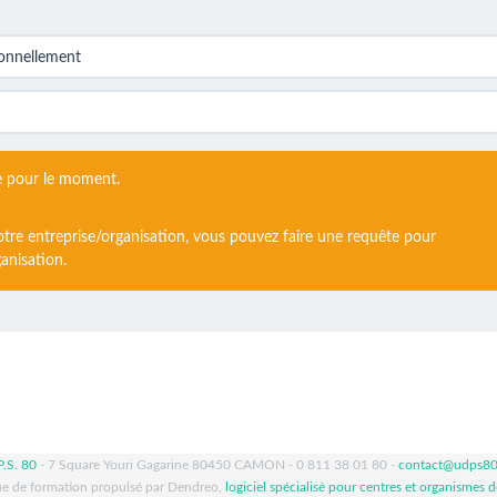
e pour le moment.
otre entreprise/organisation, vous pouvez faire une requête pour
anisation.
P.S. 80
- 7 Square Youri Gagarine 80450 CAMON - 0 811 38 01 80 -
contact@udps8
e de formation propulsé par Dendreo,
logiciel spécialisé pour centres et organismes 