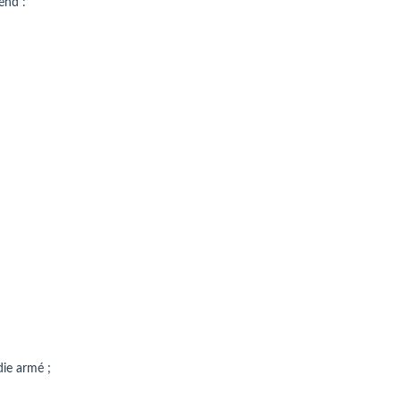
end :
die armé ;