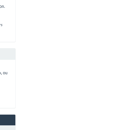
on.
rs
»,
ou