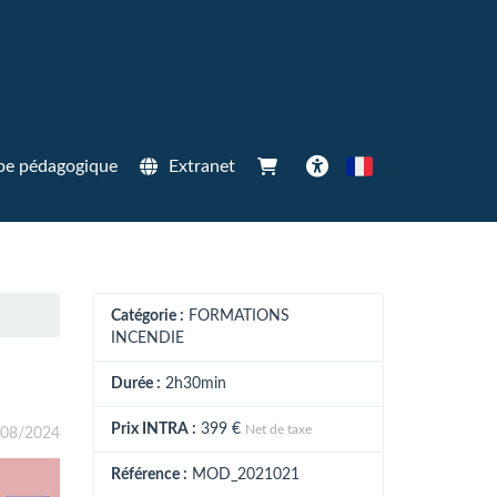
pe pédagogique
Extranet
Français
Accessibilité
Catégorie :
FORMATIONS
INCENDIE
Durée :
2h30min
Prix INTRA :
399 €
Net de taxe
/08/2024
Référence :
MOD_2021021