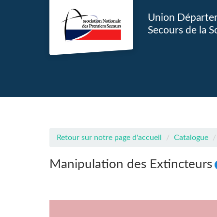
Aller au menu principal
Aller au contenu principal
Personnaliser l'interface
Union Départem
Secours de la S
Retour sur notre page d'accueil
Catalogue
Manipulation des Extincteurs